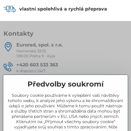
vlastní spolehlivá a rychlá přeprava
Kontakty
Eurorad, spol​. s r​.o​.
Hamerská 321/5
198 00 Praha 9 - Kyje
+420 603 533 363
k dispozici 24/7
eurorad​@seznam​.cz
Předvolby soukromí
Soubory cookie používáme k vylepšení vaší návštěvy
Kompletní nabídka produktů
tohoto webu, k analýze jeho výkonu a ke shromažďování
údajů o jeho používání. Můžeme k tomu použít nástroje
a služby třetích stran a shromážděná data mohou být
přenášena partnerům v EU, USA nebo jiných zemích.
Certifikace
Kliknutím na „Přijmout všechny soubory cookie“
vyjadřujete svůj souhlas s tímto zpracováním. Níže