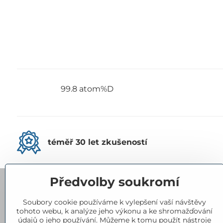
99.8 atom%D
téměř 30 let zkušeností
Předvolby soukromí
Kontakty
Soubory cookie používáme k vylepšení vaší návštěvy
tohoto webu, k analýze jeho výkonu a ke shromažďování
Eurorad, spol​. s r​.o​.
údajů o jeho používání. Můžeme k tomu použít nástroje