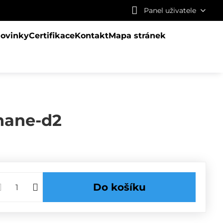
Panel uživatele
ovinky
Certifikace
Kontakt
Mapa stránek
hane-d2
Do košíku