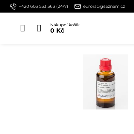
+420 603 533 363 (24/7)
eurorad@seznam.cz
Nákupní košík
0 Kč