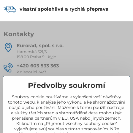
vlastní spolehlivá a rychlá přeprava
Kontakty
Eurorad, spol​. s r​.o​.
Hamerská 321/5
198 00 Praha 9 - Kyje
+420 603 533 363
k dispozici 24/7
eurorad​@seznam​.cz
Předvolby soukromí
Soubory cookie používáme k vylepšení vaší návštěvy
Kompletní nabídka produktů
tohoto webu, k analýze jeho výkonu a ke shromažďování
údajů o jeho používání. Můžeme k tomu použít nástroje
a služby třetích stran a shromážděná data mohou být
přenášena partnerům v EU, USA nebo jiných zemích.
Certifikace
Kliknutím na „Přijmout všechny soubory cookie“
vyjadřujete svůj souhlas s tímto zpracováním. Níže