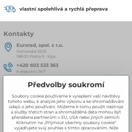
vlastní spolehlivá a rychlá přeprava
Kontakty
Eurorad, spol​. s r​.o​.
Hamerská 321/5
198 00 Praha 9 - Kyje
+420 603 533 363
k dispozici 24/7
eurorad​@seznam​.cz
Předvolby soukromí
Soubory cookie používáme k vylepšení vaší návštěvy
Kompletní nabídka produktů
tohoto webu, k analýze jeho výkonu a ke shromažďování
údajů o jeho používání. Můžeme k tomu použít nástroje
a služby třetích stran a shromážděná data mohou být
přenášena partnerům v EU, USA nebo jiných zemích.
Certifikace
Kliknutím na „Přijmout všechny soubory cookie“
vyjadřujete svůj souhlas s tímto zpracováním. Níže