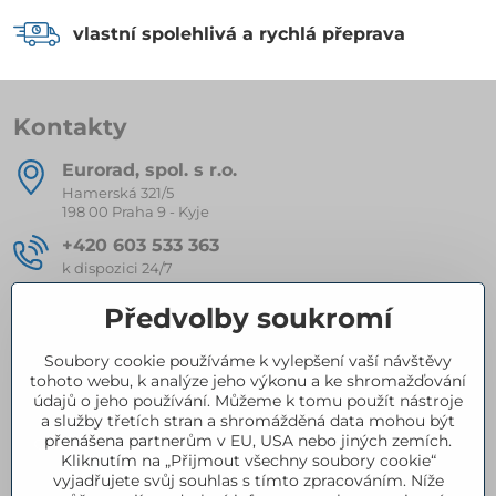
vlastní spolehlivá a rychlá přeprava
Kontakty
Eurorad, spol​. s r​.o​.
Hamerská 321/5
198 00 Praha 9 - Kyje
+420 603 533 363
k dispozici 24/7
eurorad​@seznam​.cz
Předvolby soukromí
Soubory cookie používáme k vylepšení vaší návštěvy
Kompletní nabídka produktů
tohoto webu, k analýze jeho výkonu a ke shromažďování
údajů o jeho používání. Můžeme k tomu použít nástroje
a služby třetích stran a shromážděná data mohou být
přenášena partnerům v EU, USA nebo jiných zemích.
Certifikace
Kliknutím na „Přijmout všechny soubory cookie“
vyjadřujete svůj souhlas s tímto zpracováním. Níže