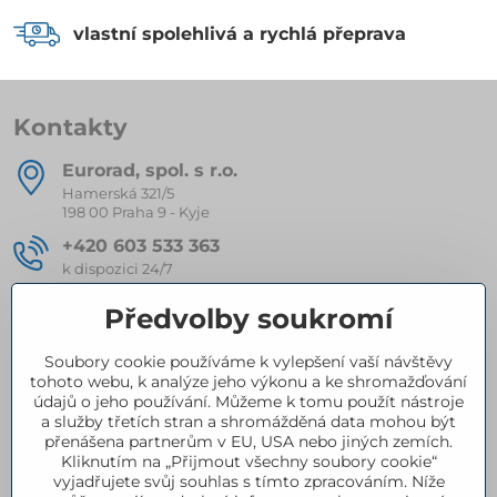
vlastní spolehlivá a rychlá přeprava
Kontakty
Eurorad, spol​. s r​.o​.
Hamerská 321/5
198 00 Praha 9 - Kyje
+420 603 533 363
k dispozici 24/7
eurorad​@seznam​.cz
Předvolby soukromí
Soubory cookie používáme k vylepšení vaší návštěvy
Kompletní nabídka produktů
tohoto webu, k analýze jeho výkonu a ke shromažďování
údajů o jeho používání. Můžeme k tomu použít nástroje
a služby třetích stran a shromážděná data mohou být
přenášena partnerům v EU, USA nebo jiných zemích.
Certifikace
Kliknutím na „Přijmout všechny soubory cookie“
vyjadřujete svůj souhlas s tímto zpracováním. Níže