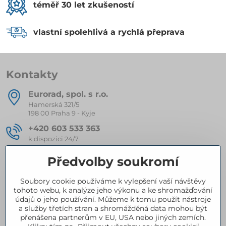
téměř 30 let zkušeností
vlastní spolehlivá a rychlá přeprava
Kontakty
Eurorad, spol​. s r​.o​.
Hamerská 321/5
198 00 Praha 9 - Kyje
+420 603 533 363
k dispozici 24/7
eurorad​@seznam​.cz
Předvolby soukromí
Soubory cookie používáme k vylepšení vaší návštěvy
Kompletní nabídka produktů
tohoto webu, k analýze jeho výkonu a ke shromažďování
údajů o jeho používání. Můžeme k tomu použít nástroje
a služby třetích stran a shromážděná data mohou být
přenášena partnerům v EU, USA nebo jiných zemích.
Certifikace