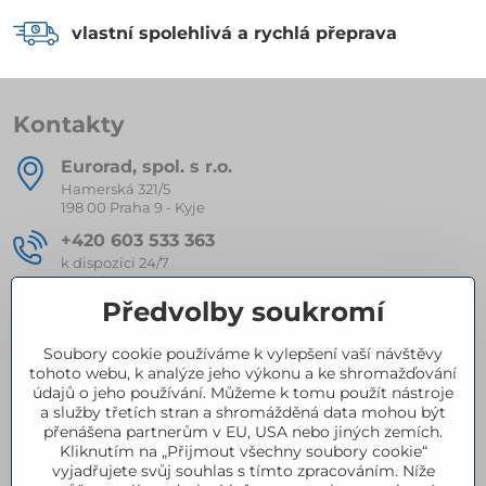
vlastní spolehlivá a rychlá přeprava
Kontakty
Eurorad, spol​. s r​.o​.
Hamerská 321/5
198 00 Praha 9 - Kyje
+420 603 533 363
k dispozici 24/7
eurorad​@seznam​.cz
Předvolby soukromí
Soubory cookie používáme k vylepšení vaší návštěvy
Kompletní nabídka produktů
tohoto webu, k analýze jeho výkonu a ke shromažďování
údajů o jeho používání. Můžeme k tomu použít nástroje
a služby třetích stran a shromážděná data mohou být
přenášena partnerům v EU, USA nebo jiných zemích.
Certifikace
Kliknutím na „Přijmout všechny soubory cookie“
vyjadřujete svůj souhlas s tímto zpracováním. Níže