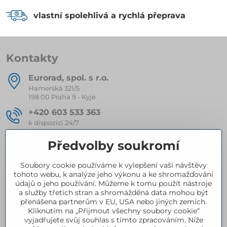
vlastní spolehlivá a rychlá přeprava
Kontakty
Eurorad, spol​. s r​.o​.
Hamerská 321/5
198 00 Praha 9 - Kyje
+420 603 533 363
k dispozici 24/7
eurorad​@seznam​.cz
Předvolby soukromí
Soubory cookie používáme k vylepšení vaší návštěvy
Kompletní nabídka produktů
tohoto webu, k analýze jeho výkonu a ke shromažďování
údajů o jeho používání. Můžeme k tomu použít nástroje
a služby třetích stran a shromážděná data mohou být
přenášena partnerům v EU, USA nebo jiných zemích.
Certifikace
Kliknutím na „Přijmout všechny soubory cookie“
vyjadřujete svůj souhlas s tímto zpracováním. Níže