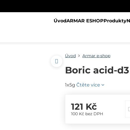
Úvod
ARMAR ESHOP
Produkty
N
Úvod
Armar e-shop
Boric acid-d3
1x5g
Čtěte více
121 Kč
100 Kč
bez DPH