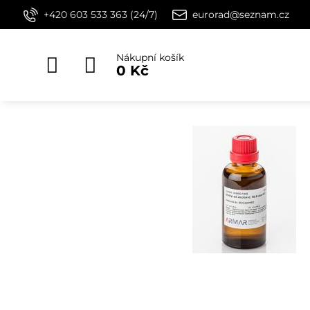
+420 603 533 363 (24/7)
eurorad@seznam.cz
Nákupní košík
0 Kč