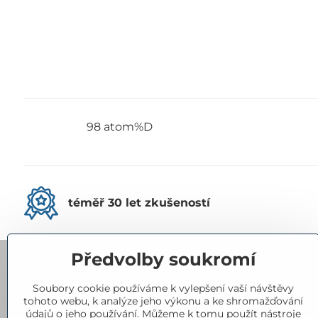
98 atom%D
téměř 30 let zkušeností
Předvolby soukromí
Kontakty
Soubory cookie používáme k vylepšení vaší návštěvy
tohoto webu, k analýze jeho výkonu a ke shromažďování
Eurorad, spol​. s r​.o​.
údajů o jeho používání. Můžeme k tomu použít nástroje