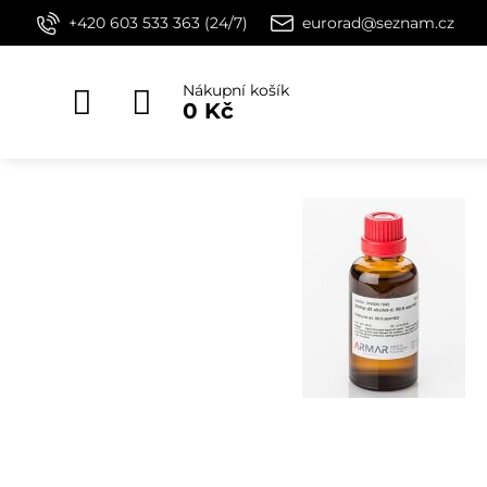
+420 603 533 363 (24/7)
eurorad@seznam.cz
Nákupní košík
0 Kč