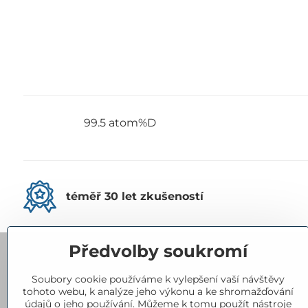
99.5 atom%D
téměř 30 let zkušeností
Předvolby soukromí
Kontakty
Soubory cookie používáme k vylepšení vaší návštěvy
tohoto webu, k analýze jeho výkonu a ke shromažďování
Eurorad, spol​. s r​.o​.
údajů o jeho používání. Můžeme k tomu použít nástroje