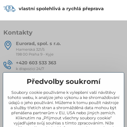
vlastní spolehlivá a rychlá přeprava
Kontakty
Eurorad, spol​. s r​.o​.
Hamerská 321/5
198 00 Praha 9 - Kyje
+420 603 533 363
k dispozici 24/7
eurorad​@seznam​.cz
Předvolby soukromí
Soubory cookie používáme k vylepšení vaší návštěvy
Kompletní nabídka produktů
tohoto webu, k analýze jeho výkonu a ke shromažďování
údajů o jeho používání. Můžeme k tomu použít nástroje
a služby třetích stran a shromážděná data mohou být
přenášena partnerům v EU, USA nebo jiných zemích.
Certifikace
Kliknutím na „Přijmout všechny soubory cookie“
vyjadřujete svůj souhlas s tímto zpracováním. Níže