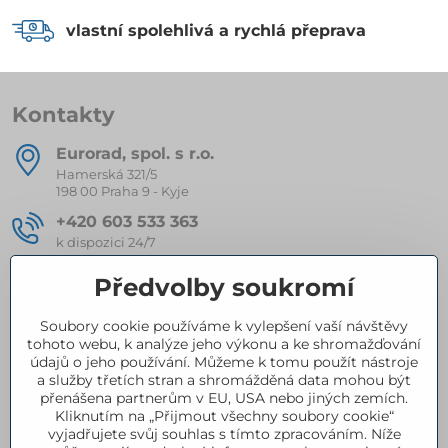
vlastní spolehlivá a rychlá přeprava
Kontakty
Eurorad, spol​. s r​.o​.
Hamerská 321/5
198 00 Praha 9 - Kyje
+420 603 533 363
k dispozici 24/7
eurorad​@seznam​.cz
Předvolby soukromí
Soubory cookie používáme k vylepšení vaší návštěvy
Kompletní nabídka produktů
tohoto webu, k analýze jeho výkonu a ke shromažďování
údajů o jeho používání. Můžeme k tomu použít nástroje
a služby třetích stran a shromážděná data mohou být
přenášena partnerům v EU, USA nebo jiných zemích.
Certifikace
Kliknutím na „Přijmout všechny soubory cookie“
vyjadřujete svůj souhlas s tímto zpracováním. Níže