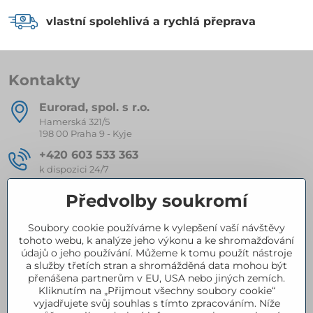
vlastní spolehlivá a rychlá přeprava
Kontakty
Eurorad, spol​. s r​.o​.
Hamerská 321/5
198 00 Praha 9 - Kyje
+420 603 533 363
k dispozici 24/7
eurorad​@seznam​.cz
Předvolby soukromí
Soubory cookie používáme k vylepšení vaší návštěvy
Kompletní nabídka produktů
tohoto webu, k analýze jeho výkonu a ke shromažďování
údajů o jeho používání. Můžeme k tomu použít nástroje
a služby třetích stran a shromážděná data mohou být
přenášena partnerům v EU, USA nebo jiných zemích.
Certifikace
Kliknutím na „Přijmout všechny soubory cookie“
vyjadřujete svůj souhlas s tímto zpracováním. Níže