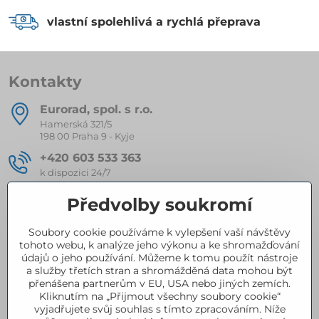
vlastní spolehlivá a rychlá přeprava
Kontakty
Eurorad, spol​. s r​.o​.
Hamerská 321/5
198 00 Praha 9 - Kyje
+420 603 533 363
k dispozici 24/7
eurorad​@seznam​.cz
Předvolby soukromí
Soubory cookie používáme k vylepšení vaší návštěvy
Kompletní nabídka produktů
tohoto webu, k analýze jeho výkonu a ke shromažďování
údajů o jeho používání. Můžeme k tomu použít nástroje
a služby třetích stran a shromážděná data mohou být
přenášena partnerům v EU, USA nebo jiných zemích.
Certifikace
Kliknutím na „Přijmout všechny soubory cookie“
vyjadřujete svůj souhlas s tímto zpracováním. Níže