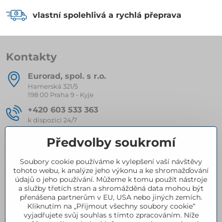
vlastní spolehlivá a rychlá přeprava
Kontakty
Eurorad, spol​. s r​.o​.
Hamerská 321/5
198 00 Praha 9 - Kyje
+420 603 533 363
k dispozici 24/7
eurorad​@seznam​.cz
Předvolby soukromí
Soubory cookie používáme k vylepšení vaší návštěvy
Kompletní nabídka produktů
tohoto webu, k analýze jeho výkonu a ke shromažďování
údajů o jeho používání. Můžeme k tomu použít nástroje
a služby třetích stran a shromážděná data mohou být
přenášena partnerům v EU, USA nebo jiných zemích.
Certifikace
Kliknutím na „Přijmout všechny soubory cookie“
vyjadřujete svůj souhlas s tímto zpracováním. Níže