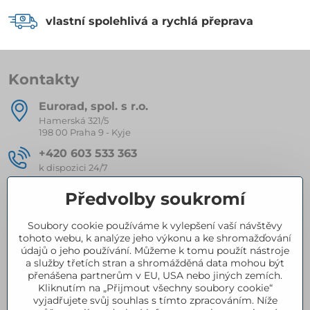
vlastní spolehlivá a rychlá přeprava
Kontakty
Eurorad, spol​. s r​.o​.
Hamerská 321/5
198 00 Praha 9 - Kyje
+420 603 533 363
k dispozici 24/7
eurorad​@seznam​.cz
Předvolby soukromí
Soubory cookie používáme k vylepšení vaší návštěvy
Kompletní nabídka produktů
tohoto webu, k analýze jeho výkonu a ke shromažďování
údajů o jeho používání. Můžeme k tomu použít nástroje
a služby třetích stran a shromážděná data mohou být
přenášena partnerům v EU, USA nebo jiných zemích.
Certifikace
Kliknutím na „Přijmout všechny soubory cookie“
vyjadřujete svůj souhlas s tímto zpracováním. Níže