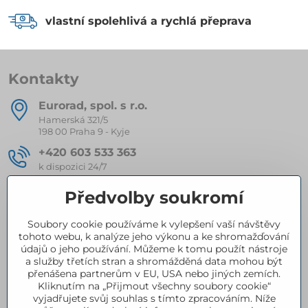
vlastní spolehlivá a rychlá přeprava
Kontakty
Eurorad, spol​. s r​.o​.
Hamerská 321/5
198 00 Praha 9 - Kyje
+420 603 533 363
k dispozici 24/7
eurorad​@seznam​.cz
Předvolby soukromí
Soubory cookie používáme k vylepšení vaší návštěvy
Kompletní nabídka produktů
tohoto webu, k analýze jeho výkonu a ke shromažďování
údajů o jeho používání. Můžeme k tomu použít nástroje
a služby třetích stran a shromážděná data mohou být
přenášena partnerům v EU, USA nebo jiných zemích.
Certifikace
Kliknutím na „Přijmout všechny soubory cookie“
vyjadřujete svůj souhlas s tímto zpracováním. Níže